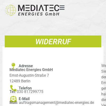
WIDERRUF
We
Adresse
Mediatec Energies GmbH
Si
Ernst-Augustin-Straße 7
de
12489 Berlin
En
Telefon
ge
Tel:
030 817299775
ha
E-Mail
di
Mail:
auftragsmanagement@mediatec-energies.de
Ve