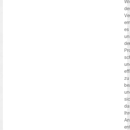
Wi
de
Ve
er
es
un
de
Pr
sc
un
eff
zu
be
un
si
da
Ihr
An
en