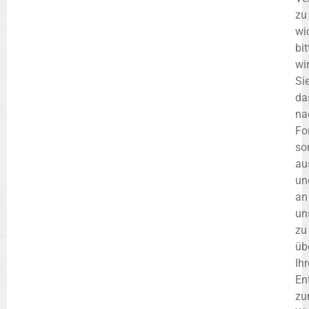
zu
wi
bit
wi
Sie
da
na
Fo
so
au
un
an
un
zu
üb
Ihr
En
z