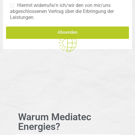
Hiermit widerrufe/n ich/wir den von mir/uns
abgeschlossenen Vertrag über die Erbringung der
Leistungen.
Absenden
A
lt
e
r
n
a
ti
v
e
:
Warum Mediatec
Energies?