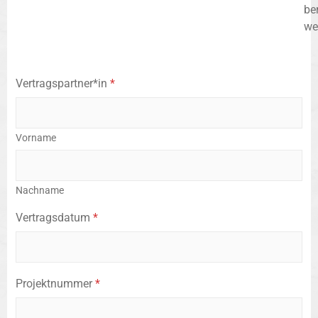
be
we
Vertragspartner*in
*
Vorname
Nachname
Vertragsdatum
*
Projektnummer
*